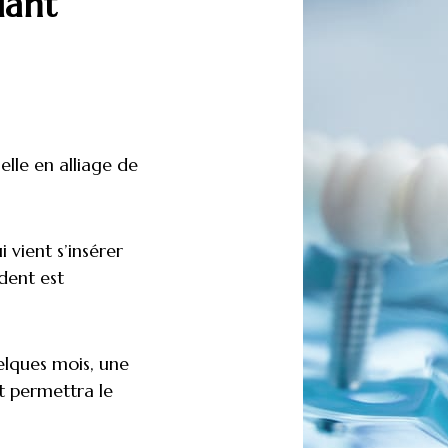
lant
elle en alliage de
i vient s’insérer
 dent est
elques mois, une
t permettra le